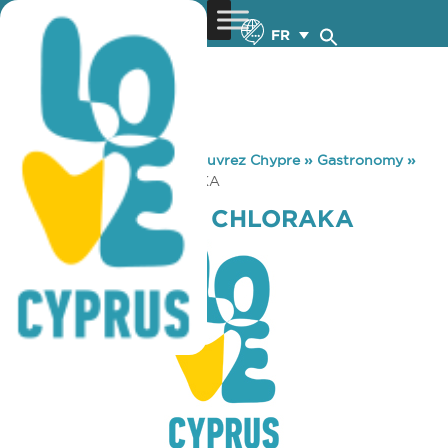
FR
You are here:
Home
»
Découvrez Chypre
»
Gastronomy
»
COFFEE ISLAND CHLORAKA
COFFEE ISLAND CHLORAKA