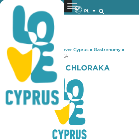
PL
You are here:
Home
»
Discover Cyprus
»
Gastronomy
»
COFFEE ISLAND CHLORAKA
COFFEE ISLAND CHLORAKA