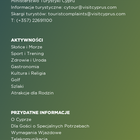
Ministerstwo Turystyki Cypru
Informacje turystyczne:
cytour@visitcyprus.com
Skargi turystów:
touristcomplaints@visitcyprus.com
T: (+357) 22691100
AKTYWNOŚCI
Słońce i Morze
Sport i Trening
Zdrowie i Uroda
Gastronomia
Kultura i Religia
Golf
Szlaki
Atrakcje dla Rodzin
PRZYDATNE INFORMACJE
O Cyprze
Dla Gości o Specjalnych Potrzebach
Wymagania Wjazdowe
Telekomunikacja