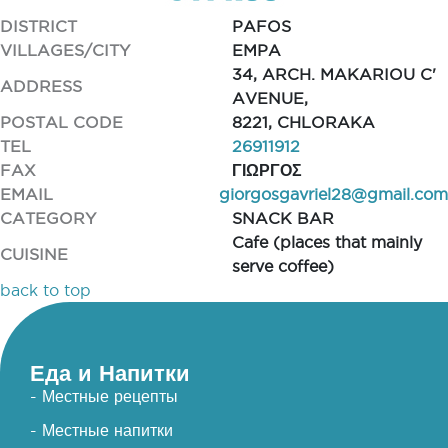
DISTRICT
PAFOS
VILLAGES/CITY
EMPA
34, ARCH. MAKARIOU C'
ADDRESS
AVENUE,
POSTAL CODE
8221, CHLORAKA
TEL
26911912
FAX
ΓΙΩΡΓΟΣ
EMAIL
giorgosgavriel28@gmail.com
CATEGORY
SNACK BAR
Cafe (places that mainly
CUISINE
serve coffee)
back to top
Еда и Напитки
- Местные рецепты
- Местные напитки