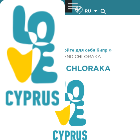
RU
You are here:
Home
»
Откройте для себя Кипр
»
Gastronomy
»
COFFEE ISLAND CHLORAKA
COFFEE ISLAND CHLORAKA