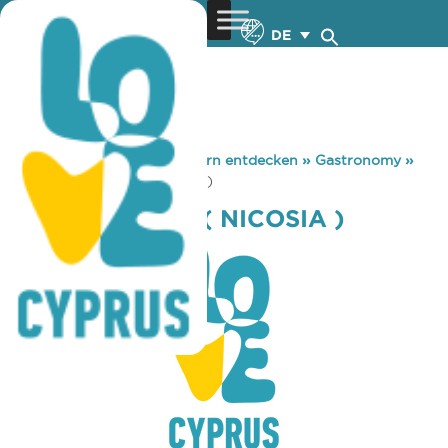
DE
You are here:
Home
»
Zypern entdecken
»
Gastronomy
»
COSTA COFFEE ( NICOSIA )
COSTA COFFEE ( NICOSIA )