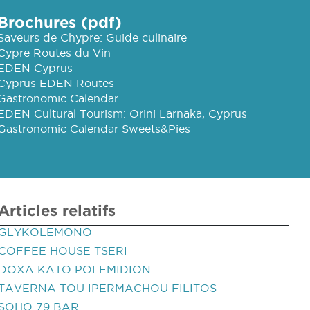
Brochures (pdf)
Saveurs de Chypre: Guide culinaire
Cypre Routes du Vin
EDEN Cyprus
Cyprus EDEN Routes
Gastronomic Calendar
EDEN Cultural Tourism: Orini Larnaka, Cyprus
Gastronomic Calendar Sweets&Pies
Articles relatifs
GLYKOLEMONO
COFFEE HOUSE TSERI
DOXA KATO POLEMIDION
TAVERNA TOU IPERMACHOU FILITOS
SOHO 79 BAR