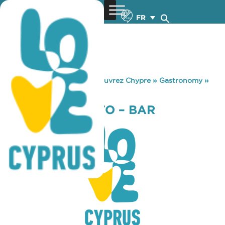
FR
You are here:
Home
»
Découvrez Chypre
»
Gastronomy
»
RIMINIS (ΙΙ) RESTO – BAR
RIMINIS (ΙΙ) RESTO – BAR