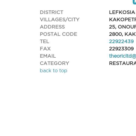
DISTRICT
LEFKOSIA
VILLAGES/CITY
KAKOPET
ADDRESS
25, ONOUF
POSTAL CODE
2800, KA
TEL
22922439
FAX
22923309
EMAIL
theoricltd
CATEGORY
RESTAUR
back to top