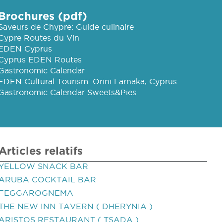
Brochures (pdf)
Saveurs de Chypre: Guide culinaire
Cypre Routes du Vin
EDEN Cyprus
Cyprus EDEN Routes
Gastronomic Calendar
EDEN Cultural Tourism: Orini Larnaka, Cyprus
Gastronomic Calendar Sweets&Pies
Articles relatifs
YELLOW SNACK BAR
ARUBA COCKTAIL BAR
FEGGAROGNEMA
THE NEW INN TAVERN ( DHERYNIA )
ARISTOS RESTAURANT ( TSADA )