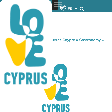
FR
You are here:
Home
»
Découvrez Chypre
»
Gastronomy
»
EATERS
EATERS