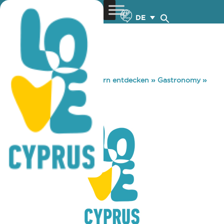
DE
You are here:
Home
»
Zypern entdecken
»
Gastronomy
»
EATERS
EATERS