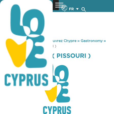
FR
You are here:
Home
»
Découvrez Chypre
»
Gastronomy
»
FLAMINGO BAR ( PISSOURI )
FLAMINGO BAR ( PISSOURI )