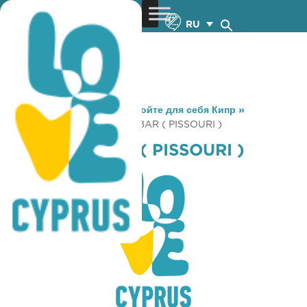
RU
You are here:
Home
»
Откройте для себя Кипр
»
Gastronomy
»
FLAMINGO BAR ( PISSOURI )
FLAMINGO BAR ( PISSOURI )