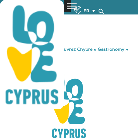
FR
You are here:
Home
»
Découvrez Chypre
»
Gastronomy
»
VIVAR
VIVAR