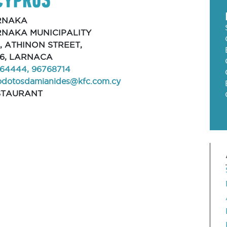
RNAKA
RNAKA MUNICIPALITY
, ATHINON STREET,
6, LARNACA
64444, 96768714
odotosdamianides@kfc.com.cy
STAURANT