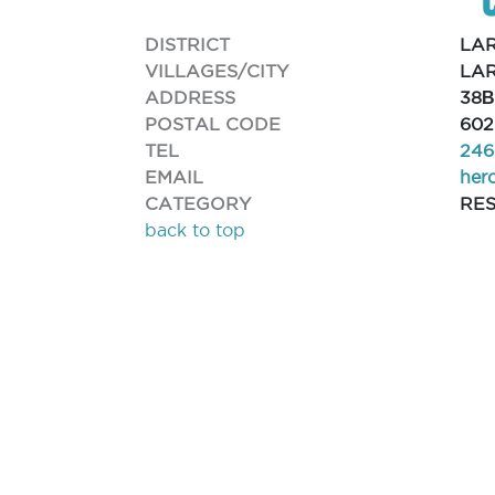
DISTRICT
LA
VILLAGES/CITY
LA
ADDRESS
38Β
POSTAL CODE
602
TEL
246
EMAIL
her
CATEGORY
RE
back to top