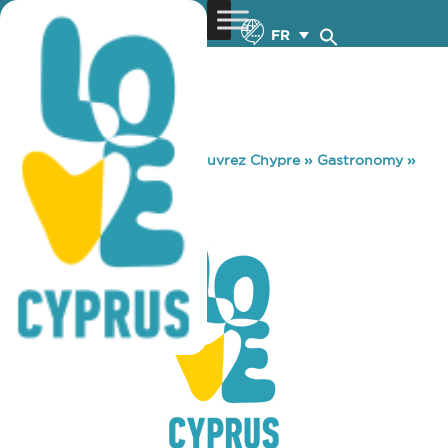
FR
You are here:
Home
»
Découvrez Chypre
»
Gastronomy
»
KOFINI TAVERN
KOFINI TAVERN