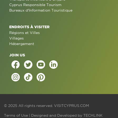
Cyprus Responsible Tourism
Bureaux d'Information Touristique
ENDROITS À VISITER
Régions et Villes
Villages
Hébergement
JOIN US
© 2025 All rights reserved.
VISITCYPRUS.COM
Terms of Use
| Designed and Developed by
TECHLINK