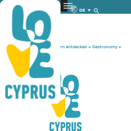
DE
You are here:
Home
»
Zypern entdecken
»
Gastronomy
»
KOFINI TAVERN
KOFINI TAVERN