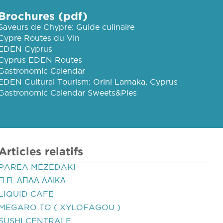
Brochures (pdf)
Saveurs de Chypre: Guide culinaire
Cypre Routes du Vin
EDEN Cyprus
Cyprus EDEN Routes
Gastronomic Calendar
EDEN Cultural Tourism: Orini Larnaka, Cyprus
Gastronomic Calendar Sweets&Pies
Articles relatifs
PAREA MEZEDAKI
Π.Π. ΑΠΛΑ ΛΑΙΚΑ
LIQUID CAFE
MEGARO TO ( XYLOFAGOU )
SUSHI CENTRALE