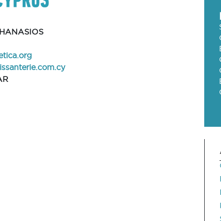
THANASIOS
tica.org
ssanterie.com.cy
AR