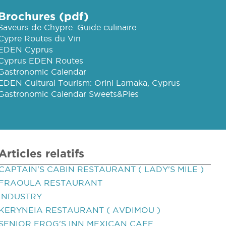
Brochures (pdf)
Saveurs de Chypre: Guide culinaire
Cypre Routes du Vin
EDEN Cyprus
Cyprus EDEN Routes
Gastronomic Calendar
EDEN Cultural Tourism: Orini Larnaka, Cyprus
Gastronomic Calendar Sweets&Pies
Articles relatifs
CAPTAIN'S CABIN RESTAURANT ( LADY'S MILE )
FRAOULA RESTAURANT
INDUSTRY
KERYNEIA RESTAURANT ( AVDIMOU )
SENIOR FROG'S INN MEXICAN CAFE