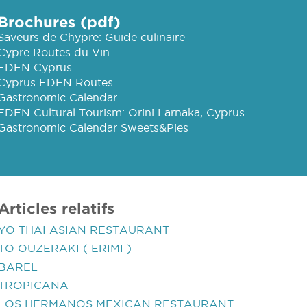
Brochures (pdf)
Saveurs de Chypre: Guide culinaire
Cypre Routes du Vin
EDEN Cyprus
Cyprus EDEN Routes
Gastronomic Calendar
EDEN Cultural Tourism: Orini Larnaka, Cyprus
Gastronomic Calendar Sweets&Pies
Articles relatifs
YO THAI ASIAN RESTAURANT
TO OUZERAKI ( ERIMI )
BAREL
TROPICANA
LOS HERMANOS MEXICAN RESTAURANT