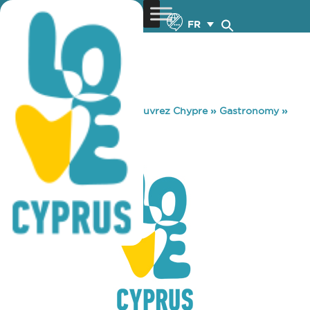
FR
You are here:
Home
»
Découvrez Chypre
»
Gastronomy
»
MOOI NET CAFE
MOOI NET CAFE