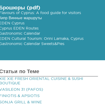
Брошюры (pdf)
Flavours of Cyprus: A food guide for visitors
Кипр Винные маршруты
EDEN Cyprus
Cyprus EDEN Routes
Gastronomic Calendar
EDEN Cultural Tourism: Orini Larnaka, Cyprus
Gastronomic Calendar Sweets&Pies
Статьи по Теме
XIE XIE FRESH ORIENTAL CUISINE & SUSHI
BOUTIQUE
VASILEON 31 (PAFOS)
FINIOTIS & APSIOTIS
SONJA GRILL & WINE