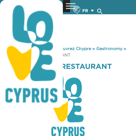
FR
You are here:
Home
»
Découvrez Chypre
»
Gastronomy
»
NEON FALIRON RESTAURANT
NEON FALIRON RESTAURANT