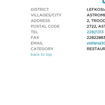
DISTRICT
LEFKOSI
VILLAGES/CITY
ASTROME
ADDRESS
2, TROO
POSTAL CODE
2722, A
TEL
22821313
FAX
2282288
EMAIL
stefania
CATEGORY
RESTAU
back to top