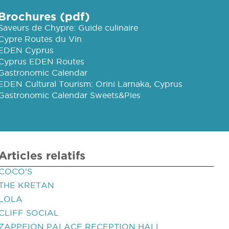
Brochures (pdf)
Saveurs de Chypre: Guide culinaire
Cypre Routes du Vin
EDEN Cyprus
Cyprus EDEN Routes
Gastronomic Calendar
EDEN Cultural Tourism: Orini Larnaka, Cyprus
Gastronomic Calendar Sweets&Pies
Articles relatifs
COCO'S
THE KRETAN
LOLA
CLIFF SOCIAL
ZAPPEION PALACE RECEPTION HALL