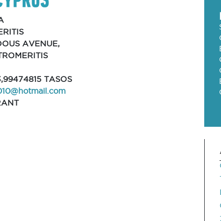
A
RITIS
DOUS AVENUE,
STROMERITIS
3,99474815 TASOS
3010@hotmail.com
RANT