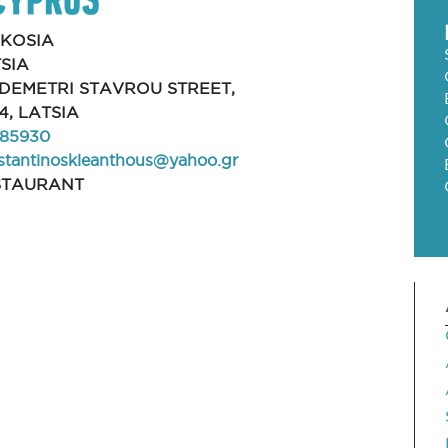
FKOSIA
SIA
 DEMETRI STAVROU STREET,
4, LATSIA
85930
stantinoskleanthous@yahoo.gr
STAURANT