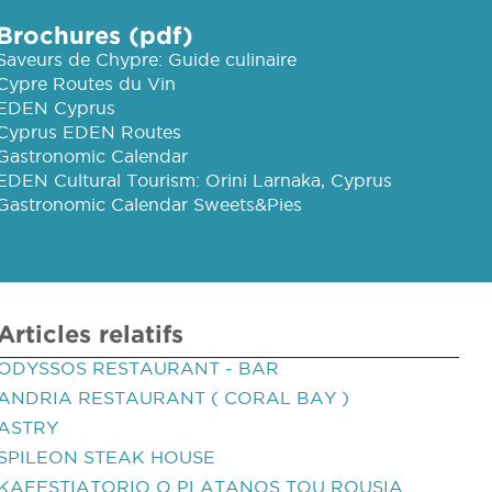
Brochures (pdf)
Saveurs de Chypre: Guide culinaire
Cypre Routes du Vin
EDEN Cyprus
Cyprus EDEN Routes
Gastronomic Calendar
EDEN Cultural Tourism: Orini Larnaka, Cyprus
Gastronomic Calendar Sweets&Pies
Articles relatifs
ODYSSOS RESTAURANT - BAR
ANDRIA RESTAURANT ( CORAL BAY )
ASTRY
SPILEON STEAK HOUSE
KAFESTIATORIO O PLATANOS TOU ROUSIA