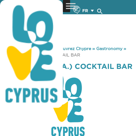
FR
You are here:
Home
»
Découvrez Chypre
»
Gastronomy
»
MEMORIES (A.& A.) COCKTAIL BAR
MEMORIES (A.& A.) COCKTAIL BAR