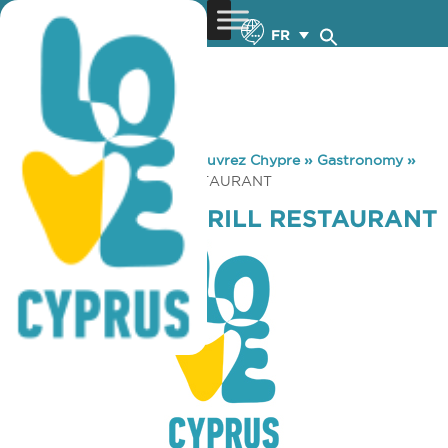
FR
You are here:
Home
»
Découvrez Chypre
»
Gastronomy
»
MOJITO BAR & GRILL RESTAURANT
MOJITO BAR & GRILL RESTAURANT