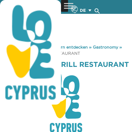
DE
You are here:
Home
»
Zypern entdecken
»
Gastronomy
»
MOJITO BAR & GRILL RESTAURANT
MOJITO BAR & GRILL RESTAURANT