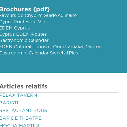
Brochures (pdf)
Saveurs de Chypre: Guide culinaire
Cypre Routes du Vin
EDEN Cyprus
Cyprus EDEN Routes
Gastronomic Calendar
EDEN Cultural Tourism: Orini Larnaka, Cyprus
Gastronomic Calendar Sweets&Pies
Articles relatifs
RELAX TAVERN
BARISTI
RESTAURANT ROUS
BAR DE THEATRE
MOCHA MARTINI