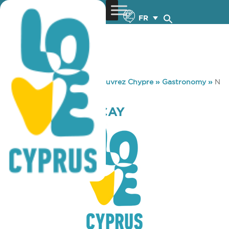
FR
You are here:
Home
»
Découvrez Chypre
»
Gastronomy
»
N
A NEW BORACAY
N A NEW BORACAY