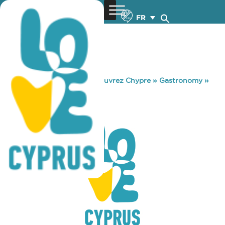
FR
You are here:
Home
»
Découvrez Chypre
»
Gastronomy
»
NASHENTSI
NASHENTSI