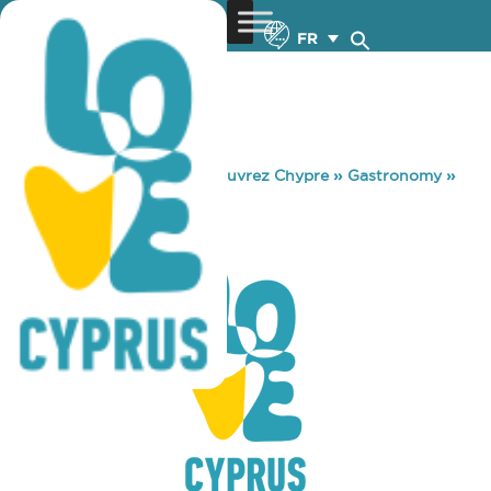
FR
You are here:
Home
»
Découvrez Chypre
»
Gastronomy
»
NOSTIMIES
NOSTIMIES