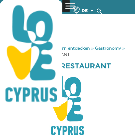
DE
You are here:
Home
»
Zypern entdecken
»
Gastronomy
»
NEON FALIRON RESTAURANT
NEON FALIRON RESTAURANT