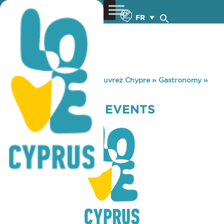
FR
You are here:
Home
»
Découvrez Chypre
»
Gastronomy
»
PRINCE LUXURY EVENTS
PRINCE LUXURY EVENTS