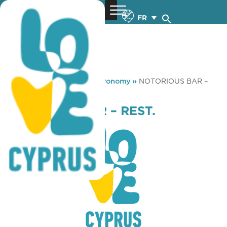
FR
You are here:
Home
»
Gastronomy
»
NOTORIOUS BAR –
REST.
NOTORIOUS BAR – REST.