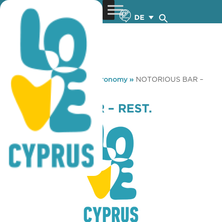
DE
You are here:
Home
»
Gastronomy
»
NOTORIOUS BAR –
REST.
NOTORIOUS BAR – REST.