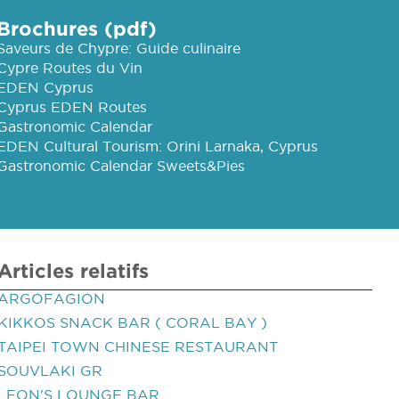
Brochures (pdf)
Saveurs de Chypre: Guide culinaire
Cypre Routes du Vin
EDEN Cyprus
Cyprus EDEN Routes
Gastronomic Calendar
EDEN Cultural Tourism: Orini Larnaka, Cyprus
Gastronomic Calendar Sweets&Pies
Articles relatifs
ARGOFAGION
KIKKOS SNACK BAR ( CORAL BAY )
TAIPEI TOWN CHINESE RESTAURANT
SOUVLAKI GR
LEON'S LOUNGE BAR