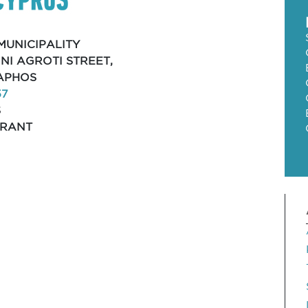
MUNICIPALITY
NNI AGROTI STREET,
PAPHOS
57
S
URANT