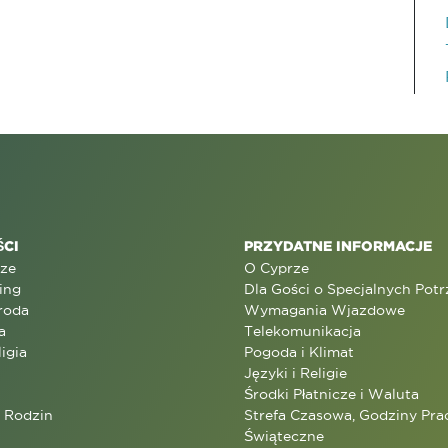
CI
PRZYDATNE INFORMACJE
rze
O Cyprze
ing
Dla Gości o Specjalnych Pot
roda
Wymagania Wjazdowe
a
Telekomunikacja
ligia
Pogoda i Klimat
Języki i Religie
Środki Płatnicze i Waluta
a Rodzin
Strefa Czasowa, Godziny Prac
Świąteczne