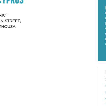
RICT
ON STREET,
ITHOUSA