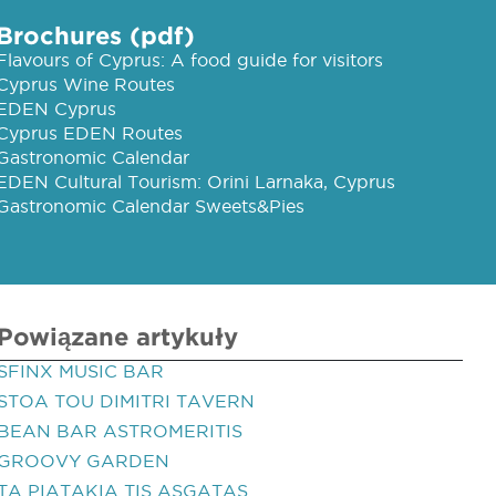
Brochures (pdf)
Flavours of Cyprus: A food guide for visitors
Cyprus Wine Routes
EDEN Cyprus
Cyprus EDEN Routes
Gastronomic Calendar
EDEN Cultural Tourism: Orini Larnaka, Cyprus
Gastronomic Calendar Sweets&Pies
Powiązane artykuły
SFINX MUSIC BAR
STOA TOU DIMITRI TAVERN
BEAN BAR ASTROMERITIS
GROOVY GARDEN
TA PIATAKIA TIS ASGATAS