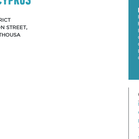
RICT
ON STREET,
ITHOUSA