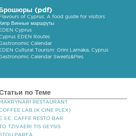
Брошюры (pdf)
Flavours of Cyprus: A food guide for visitors
Кипр Винные маршруты
EDEN Cyprus
Cyprus EDEN Routes
Gastronomic Calendar
EDEN Cultural Tourism: Orini Larnaka, Cyprus
Gastronomic Calendar Sweets&Pies
Статьи по Теме
MAKRYNARI RESTAURANT
COFFEE LAB (K CINE PLEX)
E.S.E. CAFFE RESTO BAR
TO TZIVAERI TIS GEYSIS
STOU PAREA