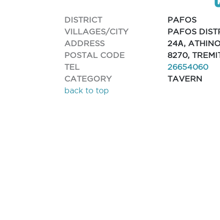
DISTRICT
PAFOS
VILLAGES/CITY
PAFOS DIST
ADDRESS
24Α, ATHIN
POSTAL CODE
8270, TREM
TEL
26654060
CATEGORY
TAVERN
back to top