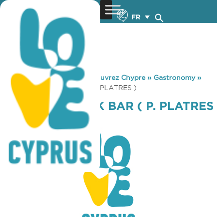
FR
You are here:
Home
»
Découvrez Chypre
»
Gastronomy
»
OROSIMO SNACK BAR ( P. PLATRES )
OROSIMO SNACK BAR ( P. PLATRES
)