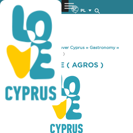
PL
You are here:
Home
»
Discover Cyprus
»
Gastronomy
»
PANTHEON CAFE ( AGROS )
PANTHEON CAFE ( AGROS )