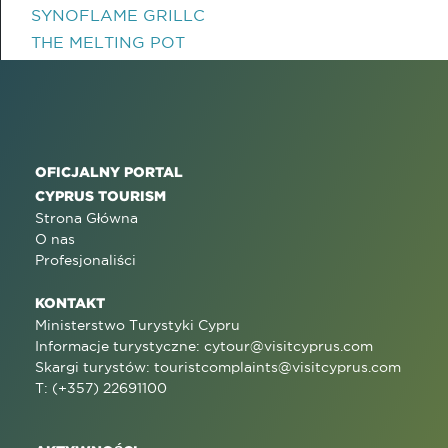
SYNOFLAME GRILLC
THE MELTING POT
OFICJALNY PORTAL
CYPRUS TOURISM
Strona Główna
O nas
Profesjonaliści
KONTAKT
Ministerstwo Turystyki Cypru
Informacje turystyczne:
cytour@visitcyprus.com
Skargi turystów:
touristcomplaints@visitcyprus.com
T: (+357) 22691100