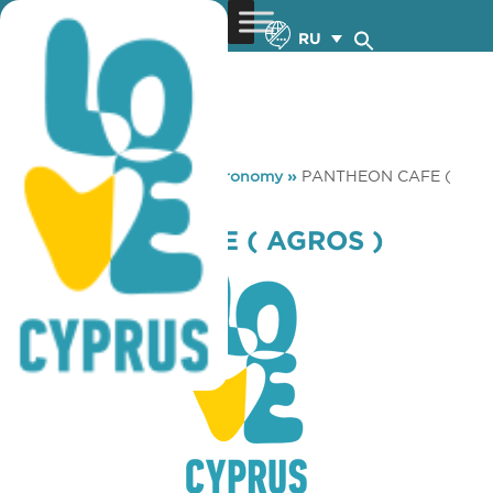
RU
You are here:
Home
»
Gastronomy
»
PANTHEON CAFE (
AGROS )
PANTHEON CAFE ( AGROS )