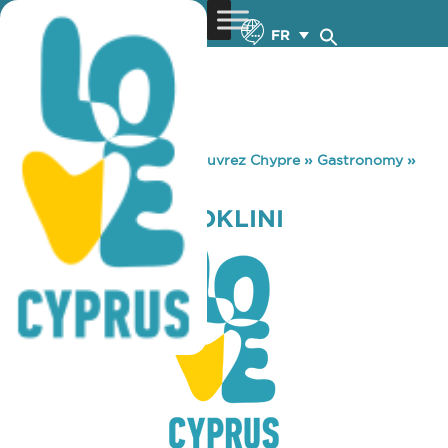
FR
You are here:
Home
»
Découvrez Chypre
»
Gastronomy
»
PAPAJOHNS OROKLINI
PAPAJOHNS OROKLINI