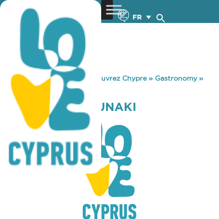
FR
You are here:
Home
»
Découvrez Chypre
»
Gastronomy
»
PIAZZA GOUROUNAKI
PIAZZA GOUROUNAKI