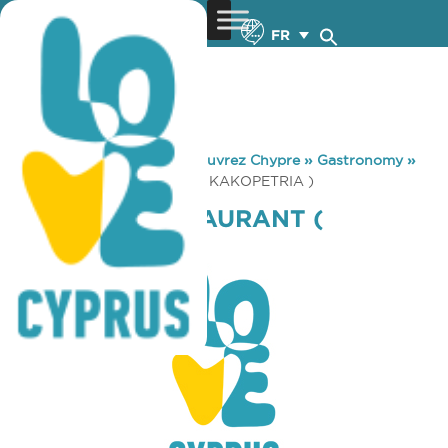
FR
You are here:
Home
»
Découvrez Chypre
»
Gastronomy
»
PLATINUM RESTAURANT ( KAKOPETRIA )
PLATINUM RESTAURANT (
KAKOPETRIA )