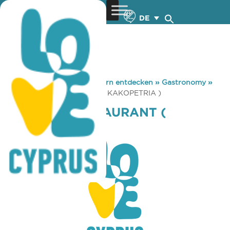
DE
You are here:
Home
»
Zypern entdecken
»
Gastronomy
»
PLATINUM RESTAURANT ( KAKOPETRIA )
PLATINUM RESTAURANT (
KAKOPETRIA )