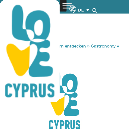
DE
You are here:
Home
»
Zypern entdecken
»
Gastronomy
»
PORTO ANTICO
PORTO ANTICO