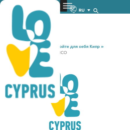
RU
You are here:
Home
»
Откройте для себя Кипр
»
Gastronomy
»
PORTO ANTICO
PORTO ANTICO