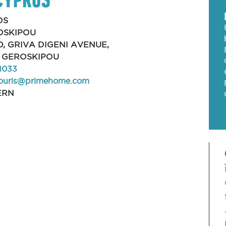
OS
OSKIPOU
0, GRIVA DIGENI AVENUE,
, GEROSKIPOU
1033
ouris@primehome.com
ERN