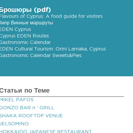
Брошюры (pdf)
Flavours of Cyprus: A food guide for visitors
Кипр Винные маршруты
EDEN Cyprus
Cyprus EDEN Routes
Gastronomic Calendar
EDEN Cultural Tourism: Orini Larnaka, Cyprus
Gastronomic Calendar Sweets&Pies
Статьи по Теме
MIKEL PAFOS
GONZO BAR n ' GRILL
SHAKA ROOFTOP VENUE
JELSOMINO
HOKKAIDO JAPANESE RESTAURANT