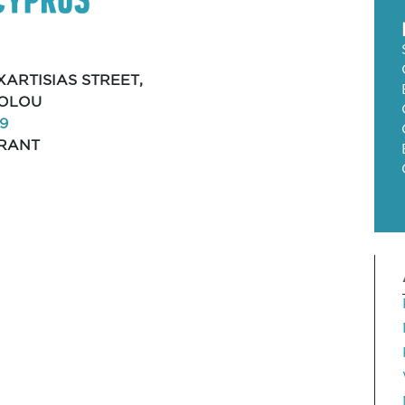
XARTISIAS STREET,
IOLOU
9
RANT