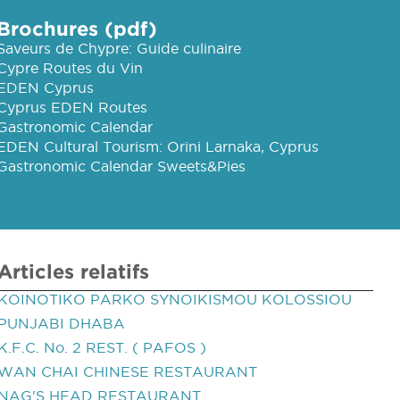
Brochures (pdf)
Saveurs de Chypre: Guide culinaire
Cypre Routes du Vin
EDEN Cyprus
Cyprus EDEN Routes
Gastronomic Calendar
EDEN Cultural Tourism: Orini Larnaka, Cyprus
Gastronomic Calendar Sweets&Pies
Articles relatifs
KOINOTIKO PARKO SYNOIKISMOU KOLOSSIOU
PUNJABI DHABA
K.F.C. No. 2 REST. ( PAFOS )
WAN CHAI CHINESE RESTAURANT
NAG'S HEAD RESTAURANT