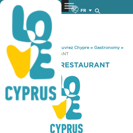
FR
You are here:
Home
»
Découvrez Chypre
»
Gastronomy
»
TERRY’S PLACE RESTAURANT
TERRY’S PLACE RESTAURANT