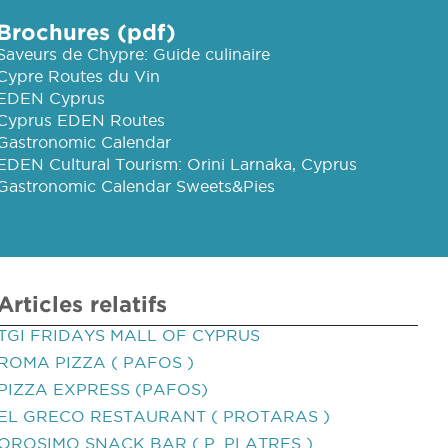
Brochures (pdf)
Saveurs de Chypre: Guide culinaire
Cypre Routes du Vin
EDEN Cyprus
Cyprus EDEN Routes
Gastronomic Calendar
EDEN Cultural Tourism: Orini Larnaka, Cyprus
Gastronomic Calendar Sweets&Pies
Articles relatifs
TGI FRIDAYS MALL OF CYPRUS
ROMA PIZZA ( PAFOS )
PIZZA EXPRESS (PAFOS)
EL GRECO RESTAURANT ( PROTARAS )
OROSIMO SNACK BAR ( P. PLATRES )